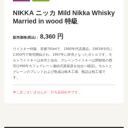
NIKKA ニッカ Mild Nikka Whisky
Married in wood 特級
8,360
円
販売価格(税込)：
ウイスキー特級、容量760mlで、1980年代流通品。1983年9月に
2,850円で発売開始され、1997年に終売となったボトルです。モ
ルトウイスキーは余市と仙台、グレーンウイスキーは閉鎖前の西
宮(1998年カフェグレーン連続式蒸留器を仙台へ移設)。モルトと
グレーンのブレンドおよび熟成は栃木工場。瓶詰は柏工場で
す。
申し訳ございませんが、只今品切れ中です。