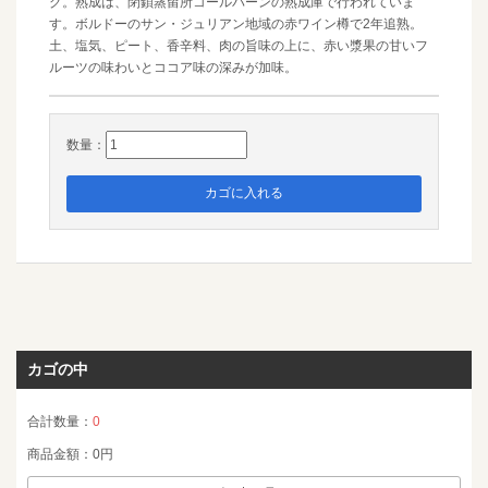
グ。熟成は、閉鎖蒸留所コールバーンの熟成庫で行われていま
す。ボルドーのサン・ジュリアン地域の赤ワイン樽で2年追熟。
土、塩気、ピート、香辛料、肉の旨味の上に、赤い漿果の甘いフ
ルーツの味わいとココア味の深みが加味。
数量：
カゴの中
合計数量：
0
商品金額：
0円