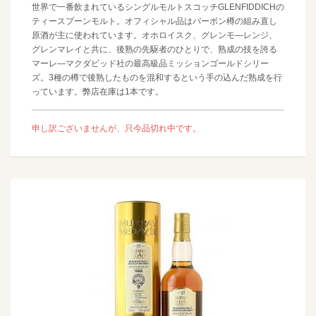
世界で一番飲まれているシングルモルトスコッチGLENFIDDICHの
ティースプーンモルト。オフィシャル品はバーボン樽の組み直し
原酒が主に使われています。オホロイスク、グレンモ―レンジ、
グレンマレイと共に、後熟の先駆者のひとりで、熟成の技を誇る
マーレ―マクダビッド社の最高級品ミッションゴールドシリー
ズ。3種の樽で後熟したものを混和するという手の込んだ熟成を行
っています。弊店在庫は1本です。
申し訳ございませんが、只今品切れ中です。