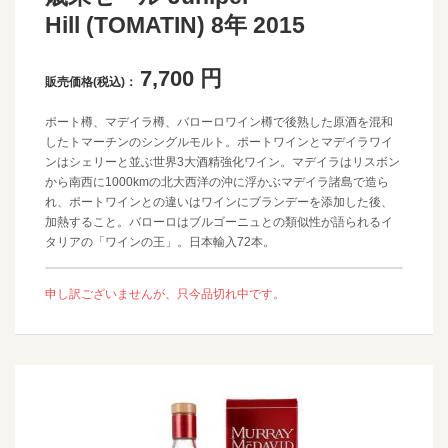
Hill (TOMATIN) 8年 2015
7,700
円
販売価格(税込)：
ポート樽、マデイラ樽、バローロワイン樽で後熟した原酒を混和
したトマーチンのシングルモルト。ポートワインとマデイラワイ
ンはシェリーと並ぶ世界3大酒精強化ワイン。マデイラはリスボン
から南西に1000kmの北大西洋の沖に浮かぶマデイラ諸島で造ら
れ、ポートワインとの違いはワインにブランデーを添加した後、
加熱すること。バローロはブルゴーニュとの類似性が語られるイ
タリアの「ワインの王」。日本輸入72本。
申し訳ございませんが、只今品切れ中です。