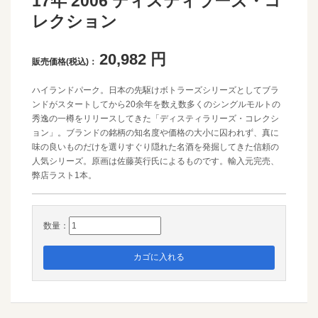
17年 2006 ディスティラーズ・コ
レクション
20,982
円
販売価格(税込)：
ハイランドパーク。日本の先駆けボトラーズシリーズとしてブラ
ンドがスタートしてから20余年を数え数多くのシングルモルトの
秀逸の一樽をリリースしてきた「ディスティラリーズ・コレクシ
ョン」。ブランドの銘柄の知名度や価格の大小に囚われず、真に
味の良いものだけを選りすぐり隠れた名酒を発掘してきた信頼の
人気シリーズ。原画は佐藤英行氏によるものです。輸入元完売、
弊店ラスト1本。
数量：