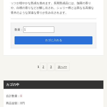
ッツが穏やかな熟成を進めます。長期熟成品には、伽羅の香り
や、白檀の香りなどが醸し出され、シェリー樽とは異なる高価な
香木のような深遠な香りが生み出されます。
数量：
1
2
3
次へ>>
カゴの中
合計数量：
0
商品金額：
0円