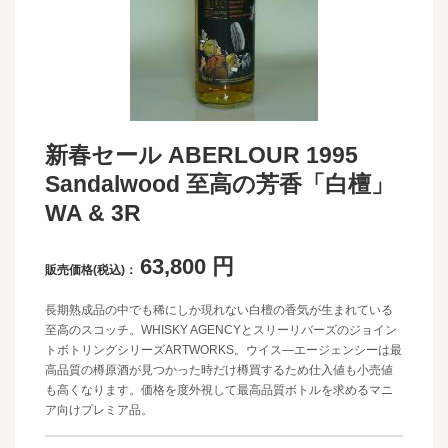
新春セール ABERLOUR 1995
Sandalwood 至高の芳香「白檀」
WA & 3R
63,800
円
販売価格(税込)：
長期熟成品の中でも稀にしか現れない白檀の香気が生まれている
至高のスコッチ。WHISKY AGENCYとスリーリバーズのジョイン
トボトリングシリーズARTWORKS。ウイス―エージェンシーは最
高品質の樽原酒が見つかった時だけ樽買するため仕入値も小売値
も高くなります。価格を度外視して最高品質ボトルを求めるマニ
ア向けプレミア品。