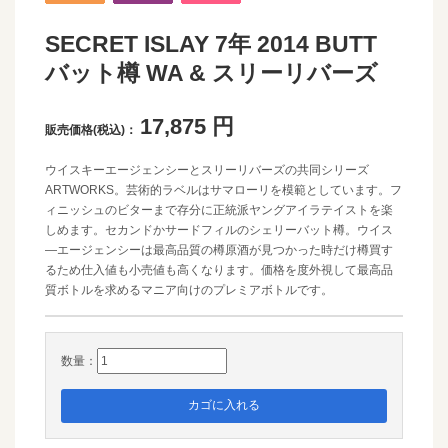
SECRET ISLAY 7年 2014 BUTT
バット樽 WA & スリーリバーズ
17,875
円
販売価格(税込)：
ウイスキーエージェンシーとスリーリバーズの共同シリーズ
ARTWORKS。芸術的ラベルはサマローリを模範としています。フ
ィニッシュのビターまで存分に正統派ヤングアイラテイストを楽
しめます。セカンドかサードフィルのシェリーバット樽。ウイス
―エージェンシーは最高品質の樽原酒が見つかった時だけ樽買す
るため仕入値も小売値も高くなります。価格を度外視して最高品
質ボトルを求めるマニア向けのプレミアボトルです。
数量：