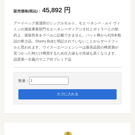
45,892
円
販売価格(税込)：
アードベッグ蒸溜所のシングルモルト。モエ ヘネシー・ルイ ヴィ
トンの酒造事業部門モエヘネシーディアジオ社とボトラーとの契
約上、蒸留所名をラベルに記載できません。バット樽から428本瓶
詰の希少品。Sherry Buttと明記されていないことからサードフィ
ルと思われます。ウイス―エージェンシーは最高品質の樽原酒が
見つかった時だけ樽買するため仕入値も小売値も高くなります。
品質第一主義のマニア向プレミア品
数量：