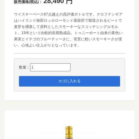
28,490
円
販売価格(税込)：
ウイスキーベース87点越えの高評価ボトルです。クロフテンギア
はハイランド南部ロッホローモンド蒸留所で製造されるピートで
麦芽を燻蒸して原料としたスモーキーなスコッチシングルモル
ト。19年という比較的長期熟成品。トゥニーポート由来の黄色い
果実とイチゴのフルーティーさに、背景に軽いスモーキーさが漂
い、心地よい仕上がりとなっています。
数量：