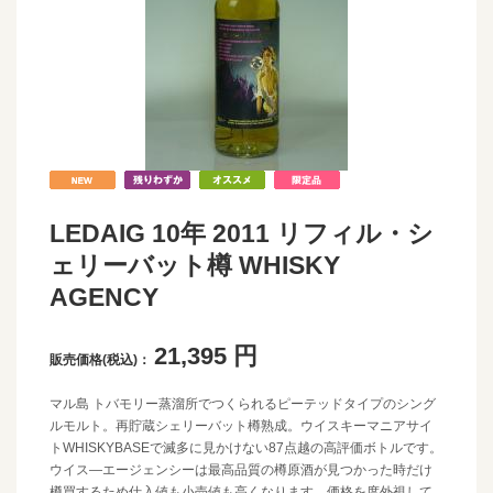
LEDAIG 10年 2011 リフィル・シ
ェリーバット樽 WHISKY
AGENCY
21,395
円
販売価格(税込)：
マル島 トバモリー蒸溜所でつくられるピーテッドタイプのシング
ルモルト。再貯蔵シェリーバット樽熟成。ウイスキーマニアサイ
トWHISKYBASEで滅多に見かけない87点越の高評価ボトルです。
ウイス―エージェンシーは最高品質の樽原酒が見つかった時だけ
樽買するため仕入値も小売値も高くなります。価格を度外視して