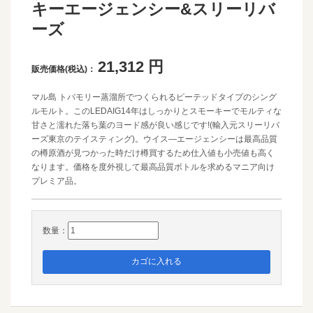
キーエージェンシー&スリーリバ
ーズ
21,312
円
販売価格(税込)：
マル島 トバモリー蒸溜所でつくられるピーテッドタイプのシング
ルモルト。このLEDAIG14年はしっかりとスモーキーでモルティな
甘さと濡れた落ち葉のヨード感が良い感じです!(輸入元スリーリバ
ーズ東京のテイスティング)。ウイス―エージェンシーは最高品質
の樽原酒が見つかった時だけ樽買するため仕入値も小売値も高く
なります。価格を度外視して最高品質ボトルを求めるマニア向け
プレミア品。
数量：