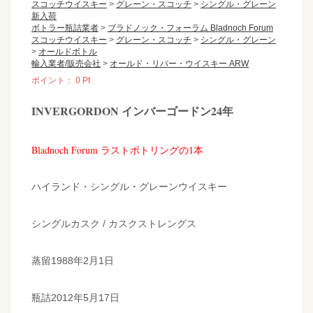
スコッチウイスキー
>
グレーン・スコッチ
>
シングル・グレーン
新入荷
ボトラー瓶詰業者
>
ブラドノック・フォーラム Bladnoch Forum
スコッチウイスキー
>
グレーン・スコッチ
>
シングル・グレーン
>
オールドボトル
輸入業者/販売会社
>
オールド・リバー・ウイスキー ARW
ポイント：
0
Pt
INVERGORDON インバーゴードン24年
Bladnoch Forum ラストボトリングの1本
ハイランド・シングル・グレーンウイスキー
シングルカスク / カスクストレングス
蒸留1988年2月1日
瓶詰2012年5月17日