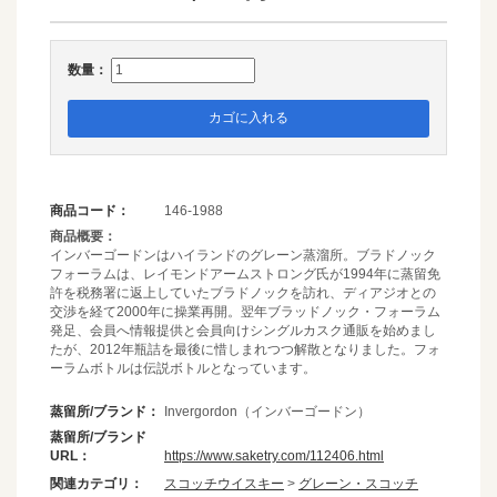
数量：
カゴに入れる
商品コード：
146-1988
商品概要：
インバーゴードンはハイランドのグレーン蒸溜所。ブラドノック
フォーラムは、レイモンドアームストロング氏が1994年に蒸留免
許を税務署に返上していたブラドノックを訪れ、ディアジオとの
交渉を経て2000年に操業再開。翌年ブラッドノック・フォーラム
発足、会員へ情報提供と会員向けシングルカスク通販を始めまし
たが、2012年瓶詰を最後に惜しまれつつ解散となりました。フォ
ーラムボトルは伝説ボトルとなっています。
蒸留所/ブランド：
Invergordon（インバーゴードン）
蒸留所/ブランド
URL：
https://www.saketry.com/112406.html
関連カテゴリ：
スコッチウイスキー
>
グレーン・スコッチ