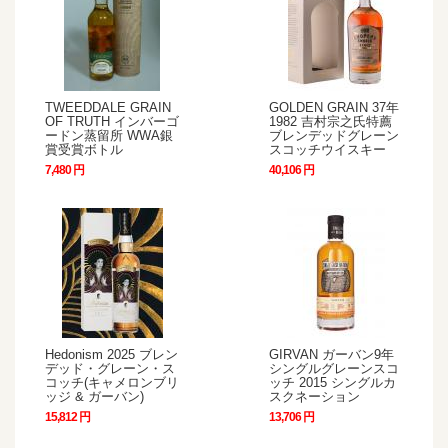
TWEEDDALE GRAIN
GOLDEN GRAIN 37年
OF TRUTH インバーゴ
1982 吉村宗之氏特薦
ードン蒸留所 WWA銀
ブレンデッドグレーン
賞受賞ボトル
スコッチウイスキー
7,480 円
40,106 円
Hedonism 2025 ブレン
GIRVAN ガーバン9年
デッド・グレーン・ス
シングルグレーンスコ
コッチ(キャメロンブリ
ッチ 2015 シングルカ
ッジ & ガーバン)
スクネーション
15,812 円
13,706 円