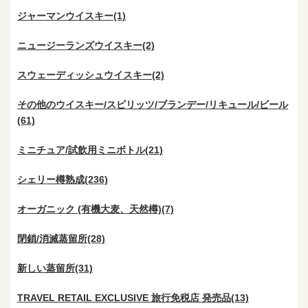
ジャーマンウイスキー(1)
ニュージーランズウイスキー(2)
スウェーディッシュウイスキー(2)
その他のウイスキー/スピリッツ/ブランデー/リキュール/ビール
(61)
ミニチュア/試飲用ミニボトル(21)
シェリー樽熟成(236)
オーガニック (有機大麦、天然樽)(7)
閉鎖/消滅蒸留所(28)
新しい蒸留所(31)
TRAVEL RETAIL EXCLUSIVE 旅行免税店 発売品(13)