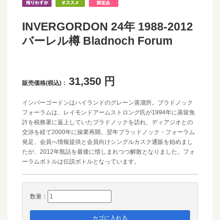
INVERGORDON 24年 1988-2012
バーレル樽 Bladnoch Forum
31,350
円
販売価格(税込)：
インバーゴードンはハイランドのグレーン蒸溜所。ブラドノック
フォーラムは、レイモンドアームストロング氏が1994年に蒸留免
許を税務署に返上していたブラドノックを訪れ、ディアジオとの
交渉を経て2000年に操業再開。翌年ブラッドノック・フォーラム
発足、会員へ情報提供と会員向けシングルカスク通販を始めまし
たが、2012年瓶詰を最後に惜しまれつつ解散となりました。フォ
ーラムボトルは伝説ボトルとなっています。
数量：