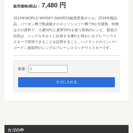
7,480
円
販売価格(税込)：
2019年WORLD WHISKY AWARDS銀賞受賞ボトル。2018年瓶詰
品。バーボン樽で熟成後オロロッソシェリー樽で9か月後熟。特徴
はその原料で、小麦50%と麦芽50%を使う異例のレシピ。製造の
目的は、シングルモルトに比肩する優れた味わいをグレーンウイ
スキーで実現できることを証明すること。ハイランドのインバー
ゴードン蒸留所のシングルグレーンスコッチウイスキーです。
数量：
カゴの中