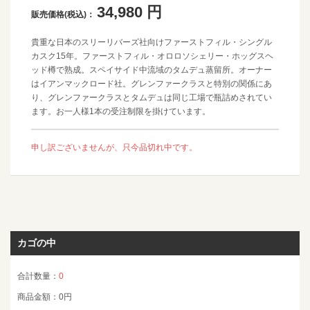
34,980
円
販売価格(税込)：
貴重な日本のスリーリバーズ社向けファーストフィル・シングル
カスク15年。ファーストフィル・オロロソシェリー・ホッグスヘ
ッド樽で熟成。スペイサイド中流域のタムデュ蒸留所。オーナー
はイアンマックロード社。グレンファークラスと特別の関係にあ
り、グレンファークラスとタムデュは同じ工場で瓶詰めされてい
ます。お一人様1本の受注制限を掛けています。
申し訳ございませんが、只今品切れ中です。
カゴの中
合計数量：
0
商品金額：
0円