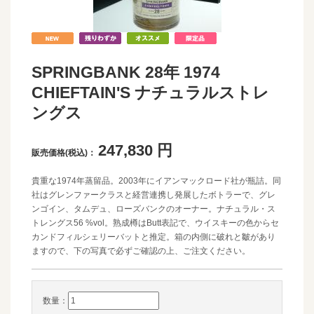
SPRINGBANK 28年 1974
CHIEFTAIN'S ナチュラルストレ
ングス
247,830
円
販売価格(税込)：
貴重な1974年蒸留品。2003年にイアンマックロード社が瓶詰。同
社はグレンファークラスと経営連携し発展したボトラーで、グレ
ンゴイン、タムデュ、ローズバンクのオーナー。ナチュラル・ス
トレングス56 %vol。熟成樽はButt表記で、ウイスキーの色からセ
カンドフィルシェリーバットと推定。箱の内側に破れと皺があり
ますので、下の写真で必ずご確認の上、ご注文ください。
数量：