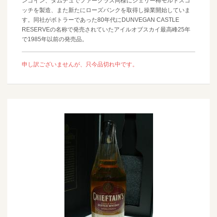
ンゴイン、タムデュでファークラス同様にシェリー樽モルトスコ
ッチを製造、また新たにローズバンクを取得し操業開始していま
す。同社がボトラーであった80年代にDUNVEGAN CASTLE
RESERVEの名称で発売されていたアイルオブスカイ最高峰25年
で1985年以前の発売品。
申し訳ございませんが、只今品切れ中です。