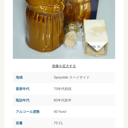
画像を拡大する
地域
Speyside スペイサイド
蒸留年代
70年代初頭
瓶詰年代
80年代前半
アルコール度数
40 %vol
容量
75 CL