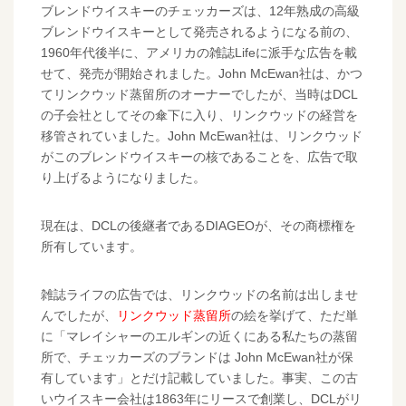
ブレンドウイスキーのチェッカーズは、12年熟成の高級
ブレンドウイスキーとして発売されるようになる前の、
1960年代後半に、アメリカの雑誌Lifeに派手な広告を載
せて、発売が開始されました。John McEwan社は、かつ
てリンクウッド蒸留所のオーナーでしたが、当時はDCL
の子会社としてその傘下に入り、リンクウッドの経営を
移管されていました。John McEwan社は、リンクウッド
がこのブレンドウイスキーの核であることを、広告で取
り上げるようになりました。
現在は、DCLの後継者であるDIAGEOが、その商標権を
所有しています。
雑誌ライフの広告では、リンクウッドの名前は出しませ
んでしたが、
リンクウッド蒸留所
の絵を挙げて、ただ単
に「マレイシャーのエルギンの近くにある私たちの蒸留
所で、チェッカーズのブランドは John McEwan社が保
有しています」とだけ記載していました。事実、この古
いウイスキー会社は1863年にリースで創業し、DCLがリ