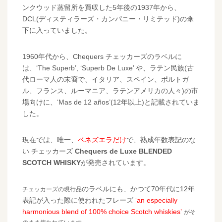
ンクウッド蒸留所を買収した5年後の1937年から、
DCL(ディスティラーズ・カンパニー・リミテッド)の傘
下に入っていました。
1960年代から、Chequers チェッカーズのラベルに
は、‘The Superb’, ‘Superb De Luxe’ や、ラテン民族(古
代ローマ人の末裔で、イタリア、スペイン、ポルトガ
ル、フランス、ルーマニア、ラテンアメリカの人々)の市
場向けに、‘Mas de 12 años’(12年以上)と記載されていま
した。
現在では、唯一、
ベネズエラだけ
で、熟成年数表記のな
い チェッカーズ
Chequers de Luxe BLENDED
SCOTCH WHISKY
が発売されています。
のラベルにも、かつて70年代に12年
チェッカーズの現行品
表記が入った際に使われたフレーズ
‘an especially
harmonious blend of 100% choice Scotch whiskies’
がそ