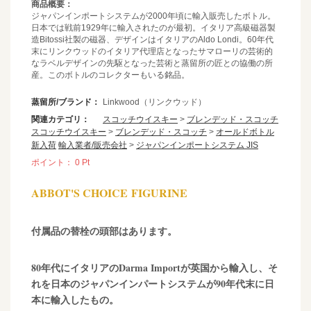
商品概要：
ジャパンインポートシステムが2000年頃に輸入販売したボトル。
日本では戦前1929年に輸入されたのが最初。イタリア高級磁器製
造Bitossi社製の磁器、デザインはイタリアのAldo Londi。60年代
末にリンクウッドのイタリア代理店となったサマローリの芸術的
なラベルデザインの先駆となった芸術と蒸留所の匠との協働の所
産。このボトルのコレクターもいる銘品。
蒸留所/ブランド：
Linkwood（リンクウッド）
関連カテゴリ：
スコッチウイスキー
>
ブレンデッド・スコッチ
スコッチウイスキー
>
ブレンデッド・スコッチ
>
オールドボトル
新入荷
輸入業者/販売会社
>
ジャパンインポートシステム JIS
ポイント：
0
Pt
ABBOT'S CHOICE FIGURINE
付属品の替栓の頭部はあります。
80年代にイタリアのDarma Importが英国から輸入し、そ
れを日本のジャパンインパートシステムが90年代末に日
本に輸入したもの。