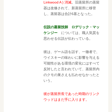
Linkwood A ) 消滅
。旧蒸留所の蒸留
器は改修されて、新蒸留所に移管
し、蒸留器は合計6基となった。
伝説の蒸留技師 ロデリック・マッ
ケンジー
については、職人気質を
思わせる伝説が伝わっている。
彼は、ゲール語を話す、一徹者で、
ウイスキーの味わいに影響を与える
可能性がある環境の変化にはすべて
反対したと言われていて、蒸留所内
のクモの巣さえも払わせなかったと
いう。
彼が蒸留所長であった時期のリンク
ウッドはまだ手に入ります。