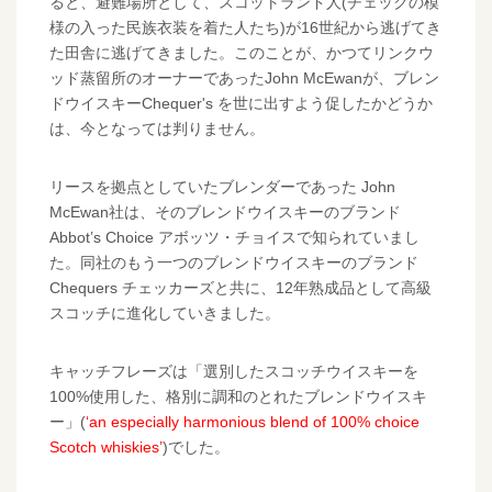
ると、避難場所として、スコットランド人(チェックの模
様の入った民族衣装を着た人たち)が16世紀から逃げてき
た田舎に逃げてきました。このことが、かつてリンクウ
ッド蒸留所のオーナーであったJohn McEwanが、ブレン
ドウイスキーChequer's を世に出すよう促したかどうか
は、今となっては判りません。
リースを拠点としていたブレンダーであった John
McEwan社は、そのブレンドウイスキーのブランド
Abbot’s Choice アボッツ・チョイスで知られていまし
た。同社のもう一つのブレンドウイスキーのブランド
Chequers チェッカーズと共に、12年熟成品として高級
スコッチに進化していきました。
キャッチフレーズは「選別したスコッチウイスキーを
100%使用した、格別に調和のとれたブレンドウイスキ
ー」(
‘an especially harmonious blend of 100% choice
Scotch whiskies’
)でした。