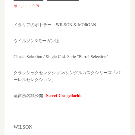
ポイント：
0
Pt
検
イタリアのボトラー WILSON & MORGAN
索
に
ウイルソン&モーガン社
移
動
Classic Selection / Single Cask Serie "Barrel Selection"
ク
ラッシックセレクション/シングルカスクシリーズ「バ
ーレルセレクション」
Secret Craigellachie
蒸留所名非公開
WILSON