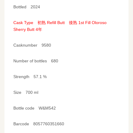
Bottled 2024
Cask Type 初熟 Refill Butt 後熟 1st Fill Oloroso
Sherry Butt 4年
Casknumber 9580
Number of bottles 680
Strength 57.1 %
Size 700 ml
Bottle code W&M542
Barcode 8057760351660