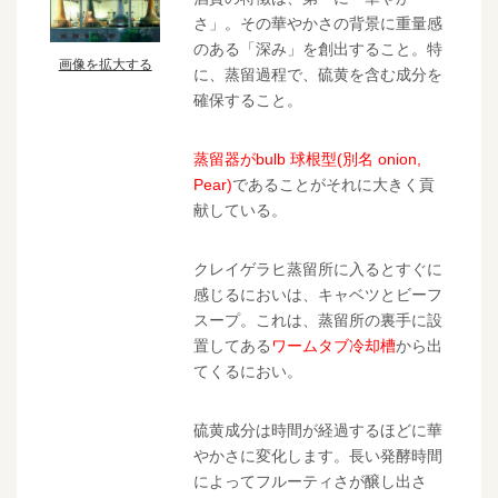
さ」。その華やかさの背景に重量感
のある「深み」を創出すること。特
画像を拡大する
に、蒸留過程で、硫黄を含む成分を
確保すること。
蒸留器がbulb 球根型(別名 onion,
Pear)
であることがそれに大きく貢
献している。
クレイゲラヒ蒸留所に入るとすぐに
感じるにおいは、キャベツとビーフ
スープ。これは、蒸留所の裏手に設
置してある
ワームタブ冷却槽
から出
てくるにおい。
硫黄成分は時間が経過するほどに華
やかさに変化します。
長い発酵時間
によってフルーティさが醸し出さ