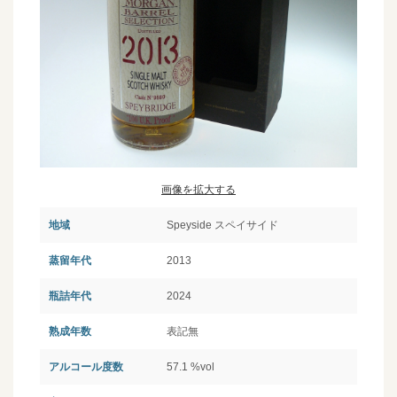
画像を拡大する
地域
Speyside スペイサイド
蒸留年代
2013
瓶詰年代
2024
熟成年数
表記無
アルコール度数
57.1 %vol