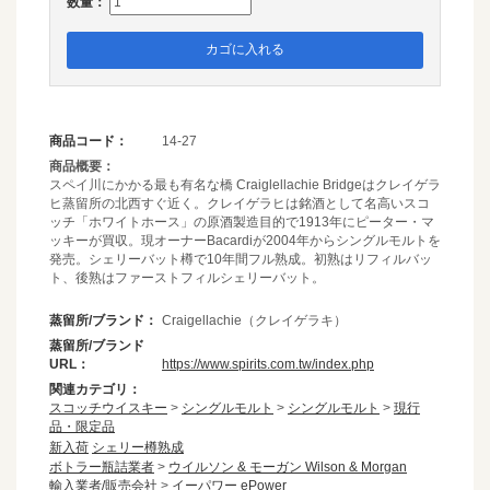
数量：
カゴに入れる
商品コード：
14-27
商品概要：
スペイ川にかかる最も有名な橋 Craiglellachie Bridgeはクレイゲラ
ヒ蒸留所の北西すぐ近く。クレイゲラヒは銘酒として名高いスコ
ッチ「ホワイトホース」の原酒製造目的で1913年にピーター・マ
ッキーが買収。現オーナーBacardiが2004年からシングルモルトを
発売。シェリーバット樽で10年間フル熟成。初熟はリフィルバッ
ト、後熟はファーストフィルシェリーバット。
蒸留所/ブランド：
Craigellachie（クレイゲラキ）
蒸留所/ブランド
URL：
https://www.spirits.com.tw/index.php
関連カテゴリ：
スコッチウイスキー
>
シングルモルト
>
シングルモルト
>
現行
品・限定品
新入荷
シェリー樽熟成
ボトラー瓶詰業者
>
ウイルソン & モーガン Wilson & Morgan
輸入業者/販売会社
>
イーパワー ePower