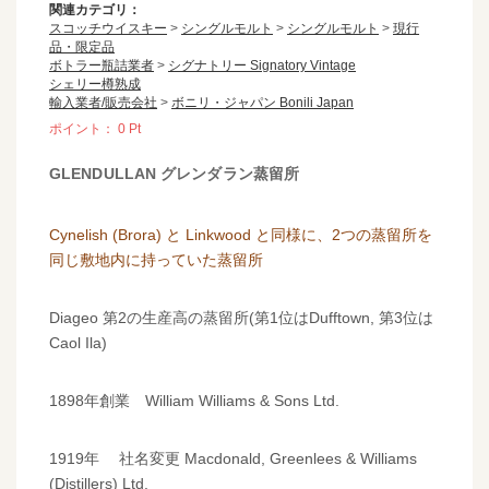
関連カテゴリ：
スコッチウイスキー
>
シングルモルト
>
シングルモルト
>
現行
品・限定品
ボトラー瓶詰業者
>
シグナトリー Signatory Vintage
シェリー樽熟成
輸入業者/販売会社
>
ボニリ・ジャパン Bonili Japan
ポイント：
0
Pt
GLENDULLAN グレンダラン蒸留所
Cynelish (Brora) と Linkwood と同様に、2つの蒸留所を
同じ敷地内に持っていた蒸留所
Diageo 第2の生産高の蒸留所(第1位はDufftown, 第3位は
Caol Ila)
1898年創業 William Williams & Sons Ltd.
1919年 社名変更 Macdonald, Greenlees & Williams
(Distillers) Ltd.