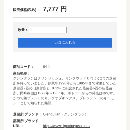
7,777
円
販売価格(税込)：
数量：
カゴに入れる
商品コード：
64-1
商品概要：
グレンダランはクリンリッシュ、リンクウッドと同じく2つの蒸留
所を持っていました。創業年1998年から1985年まで稼働していた
蒸留器2器の旧蒸留所と1972年に新設された蒸留器6器の新蒸留
所。同時稼働は1972年～1985年。ボトラーからの発売は稀です。
かつて銘ブレンドのキングオブキングス、プレジデントのキーモ
ルトとして知られた銘酒。
蒸留所/ブランド：
Glendullan（グレンダラン）
蒸留所/ブランド
URL：
https://www.signatoryusa.com/