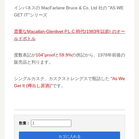
インバネスの MacFarlane Bruce & Co. Ltd 社の "AS WE
GET IT"シリーズ
貴重なMacallan-Glenlivet P.L.C.時代(1983年以前) のオー
ルドボトル
度数表記が
104˚proof
と
59.9%
の併記から、1978年前後の
販売品と判ります。
シングルカスク、カスクストレングスで瓶詰した
"As We
Get It (樽出し原酒)"
です。
数量：
カゴに入れる