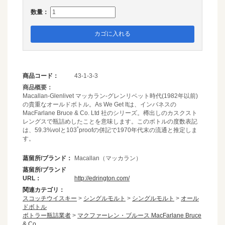
数量：
カゴに入れる
商品コード：
43-1-3-3
商品概要：
Macallan-Glenlivet マッカラン-グレンリベット時代(1982年以前)
の貴重なオールドボトル。As We Get Itは、インバネスの
MacFarlane Bruce & Co. Ltd 社のシリーズ。樽出しのカスクスト
レングスで瓶詰めしたことを意味します。このボトルの度数表記
は、59.3%volと103˚proofの併記で1970年代末の流通と推定しま
す。
蒸留所/ブランド：
Macallan（マッカラン）
蒸留所/ブランド
URL：
http://edrington.com/
関連カテゴリ：
スコッチウイスキー
>
シングルモルト
>
シングルモルト
>
オール
ドボトル
ボトラー瓶詰業者
>
マクファーレン・ブルース MacFarlane Bruce
& Co.