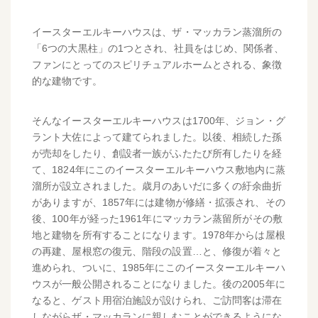
イースターエルキーハウスは、ザ・マッカラン蒸溜所の
「6つの大黒柱」の1つとされ、社員をはじめ、関係者、
ファンにとってのスピリチュアルホームとされる、象徴
的な建物です。
そんなイースターエルキーハウスは1700年、ジョン・グ
ラント大佐によって建てられました。以後、相続した孫
が売却をしたり、創設者一族がふたたび所有したりを経
て、1824年にこのイースターエルキーハウス敷地内に蒸
溜所が設立されました。歳月のあいだに多くの紆余曲折
がありますが、1857年には建物が修繕・拡張され、その
後、100年が経った1961年にマッカラン蒸留所がその敷
地と建物を所有することになります。1978年からは屋根
の再建、屋根窓の復元、階段の設置…と、修復が着々と
進められ、ついに、1985年にこのイースターエルキーハ
ウスが一般公開されることになりました。後の2005年に
なると、ゲスト用宿泊施設が設けられ、ご訪問客は滞在
しながらザ・マッカランに親しむことができるようにな