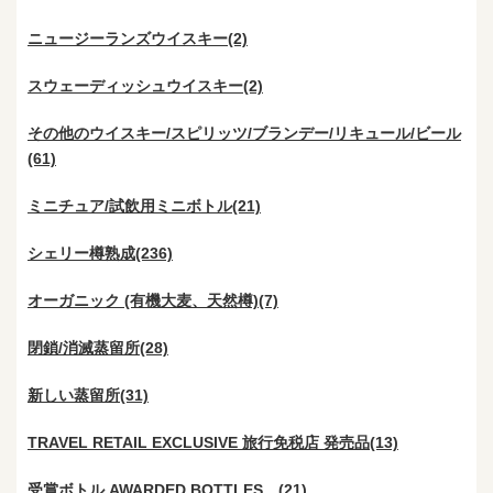
ニュージーランズウイスキー(2)
スウェーディッシュウイスキー(2)
その他のウイスキー/スピリッツ/ブランデー/リキュール/ビール
(61)
ミニチュア/試飲用ミニボトル(21)
シェリー樽熟成(236)
オーガニック (有機大麦、天然樽)(7)
閉鎖/消滅蒸留所(28)
新しい蒸留所(31)
TRAVEL RETAIL EXCLUSIVE 旅行免税店 発売品(13)
受賞ボトル AWARDED BOTTLES (21)