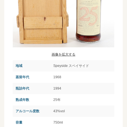
画像を拡大する
地域
Speyside スペイサイド
蒸留年代
1968
瓶詰年代
1994
熟成年数
25年
アルコール度数
43%vol
容量
750ml