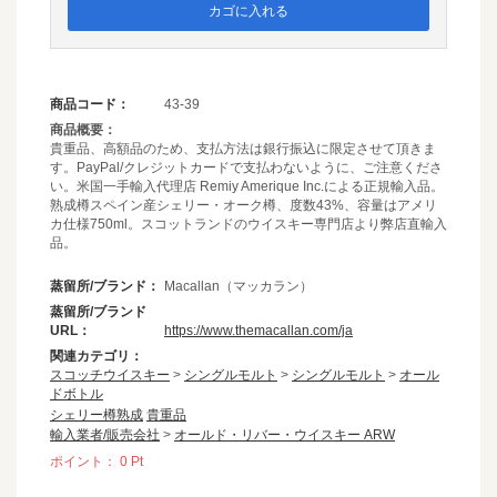
カゴに入れる
商品コード：
43-39
商品概要：
貴重品、高額品のため、支払方法は銀行振込に限定させて頂きま
す。PayPal/クレジットカードで支払わないように、ご注意くださ
い。米国一手輸入代理店 Remiy Amerique Inc.による正規輸入品。
熟成樽スペイン産シェリー・オーク樽、度数43%、容量はアメリ
カ仕様750ml。スコットランドのウイスキー専門店より弊店直輸入
品。
蒸留所/ブランド：
Macallan（マッカラン）
蒸留所/ブランド
URL：
https://www.themacallan.com/ja
関連カテゴリ：
スコッチウイスキー
>
シングルモルト
>
シングルモルト
>
オール
ドボトル
シェリー樽熟成
貴重品
輸入業者/販売会社
>
オールド・リバー・ウイスキー ARW
ポイント：
0
Pt