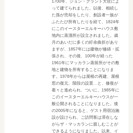
1700年、ジョン・グラント大佐によ
って建てられました。以後、相続し
た孫が売却をしたり、創設者一族が
ふたたび所有したりを経て、1824年
にこのイースターエルキーハウス敷
地内に蒸溜所が設立されました。歳
月のあいだに多くの紆余曲折があり
ますが、1857年には建物が修繕・拡
張され、その後、100年が経った
1961年にマッカラン蒸留所がその敷
地と建物を所有することになりま
す。1978年からは屋根の再建、屋根
窓の復元、階段の設置…と、修復が
着々と進められ、ついに、1985年に
このイースターエルキーハウスが一
般公開されることになりました。後
の2005年になると、ゲスト用宿泊施
設が設けられ、ご訪問客は滞在しな
がらザ・マッカランに親しむことが
できるようになりました。以来、イ