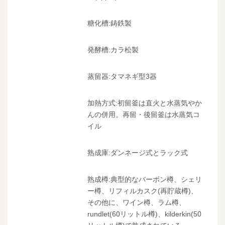
糖化槽:鋳鉄製
発酵槽:カラ松製
蒸留器:タマネギ型3器
加熱方式:初留釜は直火と水蒸気やか
んの併用。再留・後留釜は水蒸気コ
イル
熟成庫:ダンネージ式とラック式
熟成樽:典型的なバーボン樽、シェリ
ー樽、リフィルカスク(再貯蔵樽)、
その他に、ワイン樽、ラム樽、
rundlet(60リットル樽)、kilderkin(50