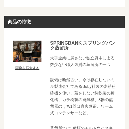
商品の特徴
SPRINGBANK スプリングバン
ク蒸留所
大手企業に属さない独立資本による
数少ない職人気質の蒸留所の一つ
画像を拡大する
設備は断然古い。今は存在しないミ
ル製造会社であるBoby社製の麦芽粉
砕機を使い、蓋をしない鋳鉄製の糖
化槽、カラ松製の発酵槽、3器の蒸
留器のうち1器は直火蒸留、ワーム
式コンデンサーなど。
蒸留所では3種類のモルトウイスキ