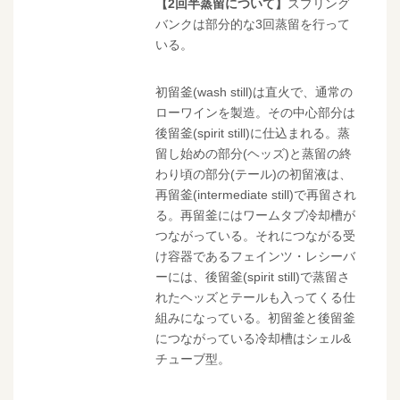
【2回半蒸留について】
スプリング
バンクは部分的な3回蒸留を行って
いる。
初留釜(wash still)は直火で、通常の
ローワインを製造。その中心部分は
後留釜(spirit still)に仕込まれる。蒸
留し始めの部分(ヘッズ)と蒸留の終
わり頃の部分(テール)の初留液は、
再留釜(intermediate still)で再留され
る。再留釜にはワームタブ冷却槽が
つながっている。それにつながる受
け容器であるフェインツ・レシーバ
ーには、後留釜(spirit still)で蒸留さ
れたヘッズとテールも入ってくる仕
組みになっている。初留釜と後留釜
につながっている冷却槽はシェル&
チューブ型。