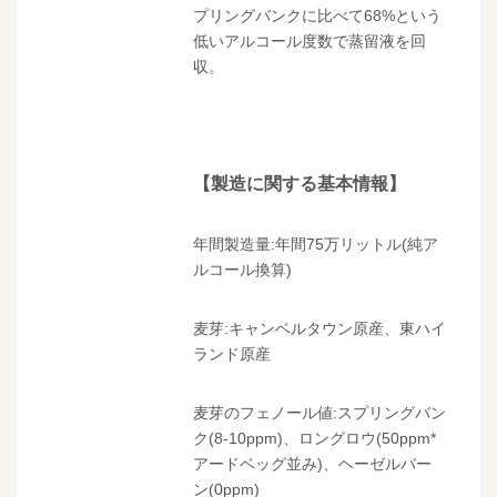
プリングバンクに比べて68%という
低いアルコール度数で蒸留液を回
収。
【製造に関する基本情報】
年間製造量:年間75万リットル(純ア
ルコール換算)
麦芽:キャンベルタウン原産、東ハイ
ランド原産
麦芽のフェノール値:スプリングバン
ク(8-10ppm)、ロングロウ(50ppm*
アードベッグ並み)、ヘーゼルバー
ン(0ppm)