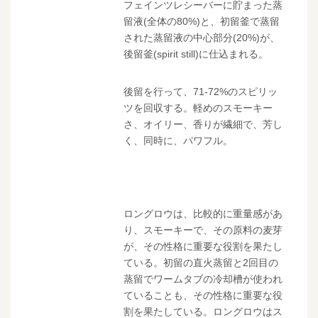
フェインツレシーバーに貯まった蒸
留液(全体の80%)と、初留釜で蒸留
された蒸留液の中心部分(20%)が、
後留釜(spirit still)に仕込まれる。
後留を行って、71-72%のスピリッ
ツを回収する。軽めのスモーキー
さ、オイリー、香りが繊細で、芳し
く、同時に、パワフル。
ロングロウは、比較的に重量感があ
り、スモーキーで、その原料の麦芽
が、その性格に重要な役割を果たし
ている。初留の直火蒸留と2回目の
蒸留でワームタブの冷却槽が使われ
ていることも、その性格に重要な役
割を果たしている。ロングロウはス