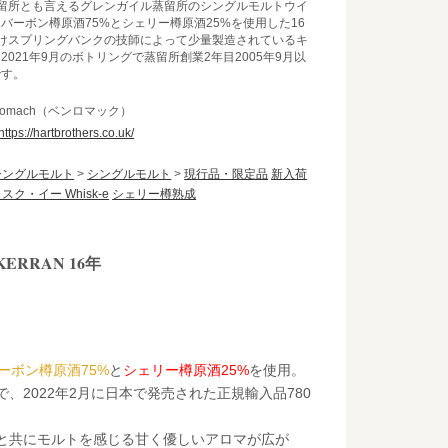
留所とも言えるグレンガイル蒸留所のシングルモルトウイ
バーボン樽原酒75%とシェリー樽原酒25%を使用した16
けスプリングバンクの技師によって少量製造されているキ
021年9月のボトリングで蒸留所創業2年目2005年9月以
です。
nromach（ベンロマック）
https://hartbrothers.co.uk/
シングルモルト
>
シングルモルト
>
現行品・限定品
新入荷
スク・イー Whisk-e
シェリー樽熟成
ERRAN 16年
ーボン樽原酒75%
と
シェリー樽原酒25%
を使用。
で、2022年2月に日本で発売された正規輸入品780
。
と共にモルトを感じる甘く優しいアロマが広が