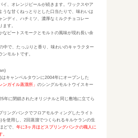
パイ、オレンジピールが続きます。ワックスやア
ような甘くねっとりとした口当たりで、味わいは
ャンディ、ハチミツ、濃厚なミルクチョコレー
ります。
かなピートスモークとモルトの風味が現れ長い余
間の中で、たっぷりと香り、味わいのキャラクター
ウンモルトです。
an)
rran)はキャンベルタウンに2004年にオープンした
レンガイル蒸溜所」
のシングルモルトウイスキー
925年に閉鎖されたオリジナルと同じ敷地に立てら
プリングバンクでフロアモルティングしたライト
pm)を使用し、2回蒸溜でつくられるキルケランの生
ルほどで、
年に3ヶ月ほどスプリングバンクの職人に
す。