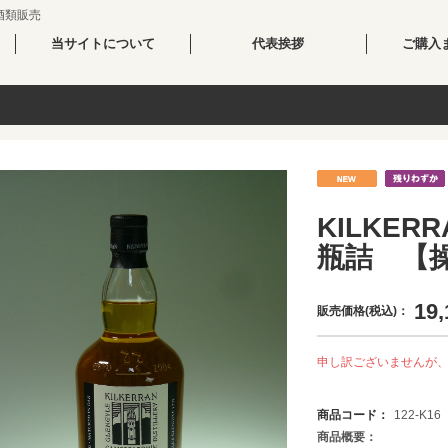
酒類販売
当サイトについて
代表挨拶
ご購入
KILKERR
瓶詰 【
19,
販売価格(税込)：
申し訳ございませんが
商品コード：
122-K16
商品概要：