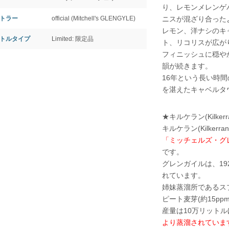
り、レモンメレンゲ
トラー
official (Mitchell's GLENGYLE)
ニスが混ざり合った
レモン、洋ナシのキ
トルタイプ
Limited: 限定品
ト、リコリスが広が
フィニッシュに穏や
韻が続きます。
16年という長い時
を湛えたキャベルタ
★キルケラン(Kilkerr
キルケラン(Kilke
「ミッチェルズ・グ
です。
グレンガイルは、1
れています。
姉妹蒸溜所であるス
ピート麦芽(約15p
産量は10万リット
より蒸溜されていま