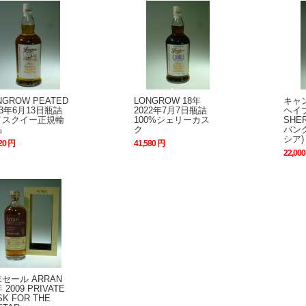
NGROW PEATED
LONGROW 18年
キャ
23年6月13日瓶詰
2022年7月7日瓶詰
ヘイ
イスクイー正規輸
100%シェリーカス
SHE
品
ク
バン
シア)
20 円
41,580 円
22,00
セール ARRAN
 2009 PRIVATE
SK FOR THE