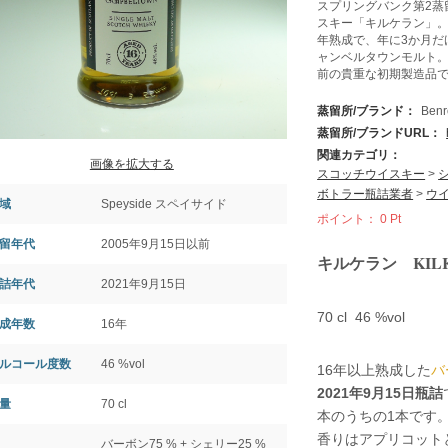
スプリングバンク第2蒸
スキー「キルケラン」。
年熟成で、年に3か月だ
ャンベルタウンモルト。2
前の貴重な初期製造品
蒸留所/ブランド：
Be
蒸留所/ブランドURL：
関連カテゴリ：
画像を拡大する
スコッチウイスキー
>
ボトラー瓶詰業者
>
ウイ
域
Speyside スペイサイド
ポイント：
0
Pt
留年代
2005年9月15日以前
キルケラン KILK
詰年代
2021年9月15日
70 cl 46 %vol
成年数
16年
ルコール度数
46 %vol
16年以上熟成した
バ
2021年9月15日瓶詰
量
70 cl
本のうちの1本です
香りはアプリコット
バーボン75 % + シェリー25 %