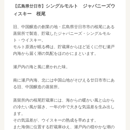
シングルモルト ジャパニーズウ
【広島県廿日市】
ィスキー 桜尾
旧、中国醸造の創業の地・広島県廿日市市の桜尾にある
蒸留所で製造、貯蔵したジャパニーズ・シングルモル
ト・ウイスキー。
モルト原酒が眠る樽は、貯蔵庫からほど近くに佇む瀬戸
内海から届く潮の気配をほのかにまといます。
瀬戸内の海と風に磨かれた味。
南に瀬戸内海、北には中国山地がそびえる廿日市市にあ
る旧、中国醸造の蒸留所。
蒸留所内の桜尾貯蔵庫には、海からの暖かい風と山から
の冷たい風が届き、一年の中で大きな気温差を生み出し
ます。
その気温差が、ウイスキーの熟成を早めます。
また海側に位置する貯蔵庫ゆえ、瀬戸内の穏やかな潮の