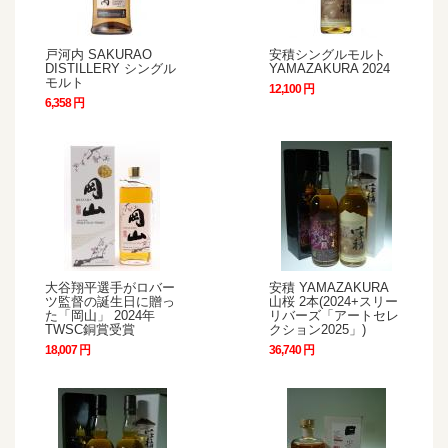
戸河内 SAKURAO
安積シングルモルト
DISTILLERY シングル
YAMAZAKURA 2024
モルト
12,100 円
6,358 円
大谷翔平選手がロバー
安積 YAMAZAKURA
ツ監督の誕生日に贈っ
山桜 2本(2024+スリー
た「岡山」 2024年
リバーズ「アートセレ
TWSC銅賞受賞
クション2025」)
18,007 円
36,740 円