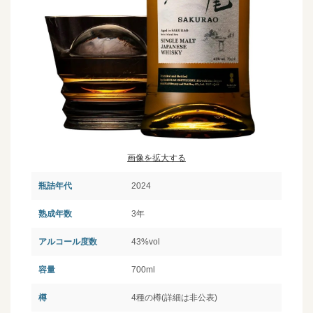
画像を拡大する
瓶詰年代
2024
熟成年数
3年
アルコール度数
43%vol
容量
700ml
樽
4種の樽(詳細は非公表)