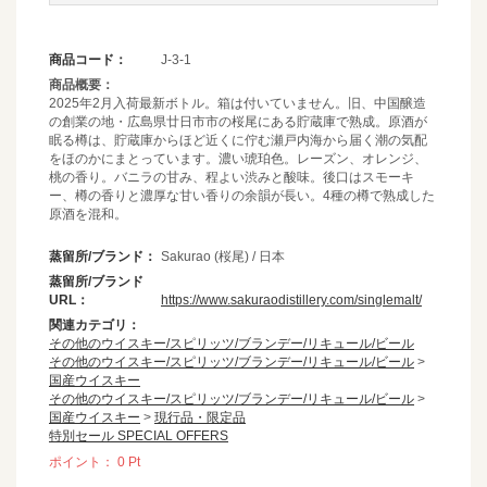
商品コード：
J-3-1
商品概要：
2025年2月入荷最新ボトル。箱は付いていません。旧、中国醸造
の創業の地・広島県廿日市市の桜尾にある貯蔵庫で熟成。原酒が
眠る樽は、貯蔵庫からほど近くに佇む瀬戸内海から届く潮の気配
をほのかにまとっています。濃い琥珀色。レーズン、オレンジ、
桃の香り。バニラの甘み、程よい渋みと酸味。後口はスモーキ
ー、樽の香りと濃厚な甘い香りの余韻が長い。4種の樽で熟成した
原酒を混和。
蒸留所/ブランド：
Sakurao (桜尾) / 日本
蒸留所/ブランド
URL：
https://www.sakuraodistillery.com/singlemalt/
関連カテゴリ：
その他のウイスキー/スピリッツ/ブランデー/リキュール/ビール
その他のウイスキー/スピリッツ/ブランデー/リキュール/ビール
>
国産ウイスキー
その他のウイスキー/スピリッツ/ブランデー/リキュール/ビール
>
国産ウイスキー
>
現行品・限定品
特別セール SPECIAL OFFERS
ポイント：
0
Pt