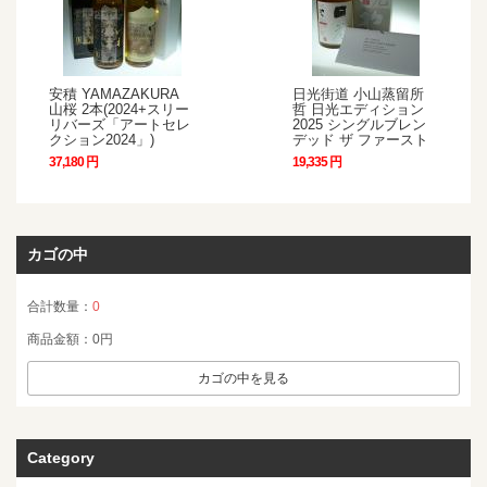
安積 YAMAZAKURA
日光街道 小山蒸留所
山桜 2本(2024+スリー
哲 日光エディション
リバーズ「アートセレ
2025 シングルブレン
クション2024」)
デッド ザ ファースト
37,180 円
19,335 円
カゴの中
合計数量：
0
商品金額：
0円
カゴの中を見る
Category