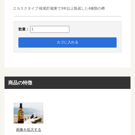
□ カスクタイプ:桜尾貯蔵庫で3年以上熟成した4種類の樽
数量：
カゴに入れる
商品の特徴
画像を拡大する