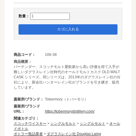
数量：
カゴに入れる
商品コード：
106-38
商品概要：
バーテンダー、スコッチモルト愛飲家から高い評価を得て入手が
難しいダグラスレイン社時代のオールドモルトカスク OLD MALT
CASK シリーズ。同シリーズは、2013年のダグラスレイン社の分
社により、新会社ハンターレイン社がブランドを引き継ぎ、販売
しています。
蒸留所/ブランド：
Tobermory（トバーモリ）
蒸留所/ブランド
URL：
https://tobermorydistillery.com/
関連カテゴリ：
スコッチウイスキー
>
シングルモルト
>
シングルモルト
>
オール
ドボトル
ボトラー瓶詰業者
>
ダグラスレイン社 Douglas Laing