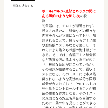
画像を拡大する
ボール
(
バルジ=
底部とネックの間に
ある風船のような膨らみ
)
の役
割
初留器には、モロミが濾過されずに
投入されるため、酵母などの様々な
内容を含んだ状態になっており、加
熱されることで、酵母からアミノ酸
や脂肪酸エステルなどが溶出し、そ
れらにより泡立ち状態の泡沫相がで
きる。そこでは、含硫アミノ酸分解
など酒質を強めるような反応が起こ
り、複雑な反応が起こっているが、
その泡沫が破裂することで、霧状ミ
ストになる。そのミストには本来蒸
留されないような高沸点成分や固形
成分が含まれており、そのミストの
発生量をコントロールすることが初
留の重要な作業となる。そのミスト
の原因となる泡立ち具合を目視する
ために、釜の中を見ることができる
「サイトグラス」が取り付けられて