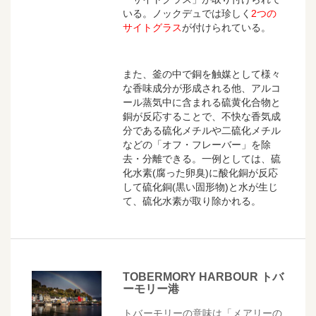
いる。ノックデュでは珍しく
2つの
サイトグラス
が付けられている。
また、釜の中で銅を触媒として様々
な香味成分が形成される他、アルコ
ール蒸気中に含まれる硫黄化合物と
銅が反応することで、不快な香気成
分である硫化メチルや二硫化メチル
などの「オフ・フレーバー」を除
去・分離できる。一例としては、硫
化水素(腐った卵臭)に酸化銅が反応
して硫化銅(黒い固形物)と水が生じ
て、硫化水素が取り除かれる。
TOBERMORY HARBOUR トバ
ーモリー港
トバーモリーの意味は「メアリーの