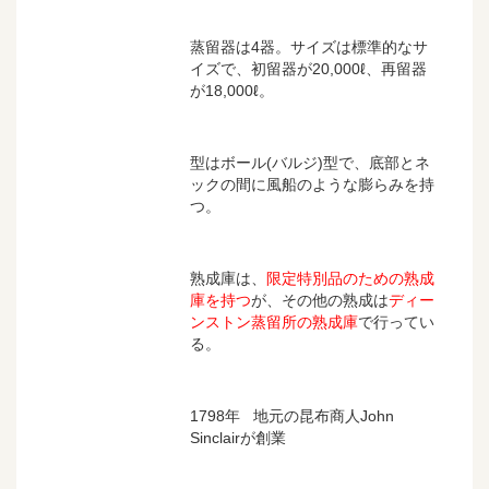
蒸留器は4器。サイズは標準的なサ
イズで、初留器が20,000ℓ、再留器
が18,000ℓ。
型はボール(バルジ)型で、底部とネ
ックの間に風船のような膨らみを持
つ。
熟成庫は、
限定特別品のための熟成
庫を持つ
が、その他の熟成は
ディー
ンストン蒸留所の熟成庫
で行ってい
る。
1798年 地元の昆布商人John
Sinclairが創業