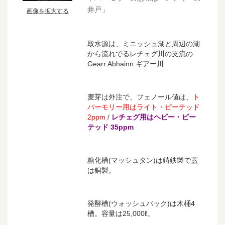
井戸」
画像を拡大する
取水源は、ミニッシュ湖と周辺の湖
から流れでるレチェグ川の支流の
Gearr Abhainn ギアー川
麦芽は外注で、フェノール値は、
ト
バーモリー用はライト・ピーテッド
2ppm
/
レチェグ用はヘビー・ピー
テッド 35ppm
糖化槽(マッシュタン)は鋳鉄製で蓋
は銅製。
発酵槽(ウォッシュバック)は木桶4
槽。容量は25,000ℓ。