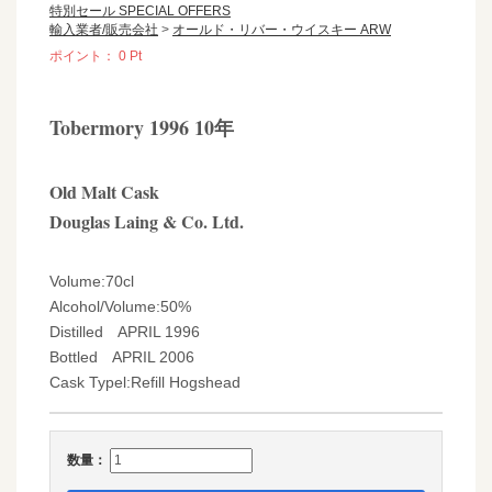
特別セール SPECIAL OFFERS
輸入業者/販売会社
>
オールド・リバー・ウイスキー ARW
ポイント：
0
Pt
検
Tobermory 1996 10年
索
に
移
Old Malt Cask
動
Douglas Laing & Co. Ltd.
Volume:70cl
Alcohol/Volume:50%
Distilled APRIL 1996
Bottled APRIL 2006
Cask Typel:Refill Hogshead
数量：