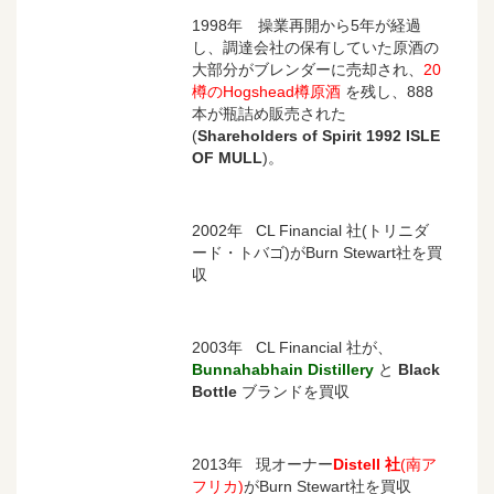
1998年 操業再開から5年が経過
し、調達会社の保有していた原酒の
大部分がブレンダーに売却され、
20
樽のHogshead樽原酒
を残し、888
本が瓶詰め販売された
(
Shareholders of Spirit 1992 ISLE
OF MULL
)。
2002年 CL Financial 社(トリニダ
ード・トバゴ)がBurn Stewart社を買
収
2003年
CL Financial 社が、
Bunnahabhain Distillery
と
Black
Bottle
ブランドを買収
2013年 現オーナー
Distell 社
(南ア
フリカ)
がBurn Stewart社を買収