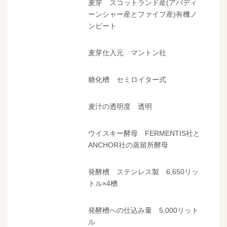
麦芽 スコットランド産(アバディ
ーンシャー産とファイフ産)有機ノ
ンピート
麦芽仕入元 マントン社
糖化槽 セミロイター式
麦汁の透明度 透明
ウイスキー酵母 FERMENTIS社と
ANCHOR社の蒸留所酵母
発酵槽 ステンレス製 6,650リッ
トル×4槽
発酵槽への仕込み量 5,000リット
ル