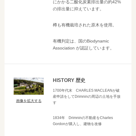
にかかる二酸化炭素排出量の約42%
の排出量に抑えています。
樽も有機栽培された原木を使用。
有機判定は、国のBiodynamic
Association が認証しています。
HISTORY 歴史
1700年代末 CHARLES MACLEANが破
産申請をしてDrimninの周辺の土地を手放
画像を拡大する
す
1834年 Drimninの不動産をCharles
Gordonが購入し、建物を改修