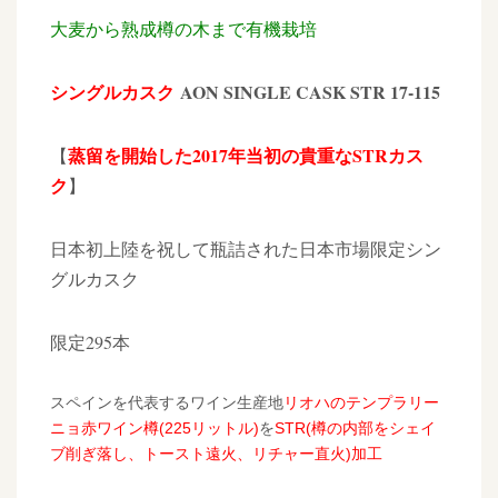
大麦から熟成樽の木まで有機栽培
シングルカスク
AON SINGLE CASK STR 17-115
蒸留を開始した2017年当初の貴重なSTRカス
【
ク
】
日本初上陸を祝して瓶詰された日本市場限定シン
グルカスク
限定295本
スペインを代表するワイン生産地
リオハのテンプラリー
ニョ赤ワイン樽(225リットル)
を
STR(樽の内部をシェイ
ブ削ぎ落し、トースト遠火、リチャー直火)加工