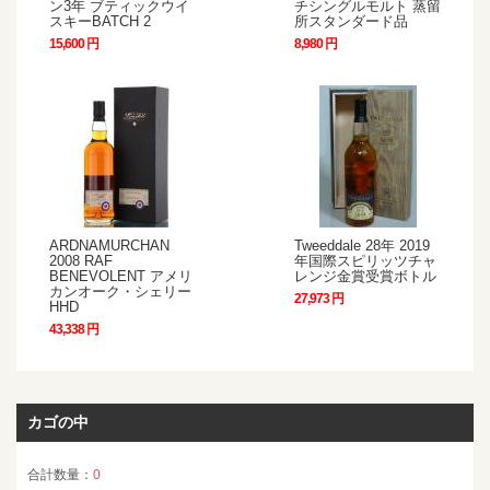
ン3年 ブティックウイ
チシングルモルト 蒸留
スキーBATCH 2
所スタンダード品
15,600 円
8,980 円
ARDNAMURCHAN
Tweeddale 28年 2019
2008 RAF
年国際スピリッツチャ
BENEVOLENT アメリ
レンジ金賞受賞ボトル
カンオーク・シェリー
27,973 円
HHD
43,338 円
カゴの中
合計数量：
0