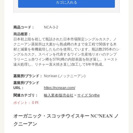
カゴに入れる
商品コード：
NCA-3-2
商品概要：
日本初上陸を祝して瓶詰された日本市場限定シングルカスク。ノ
クニーアン蒸留所は大麦から熟成樽の木まで全工程で関係する木
材と減量を有機栽培したものを使用しています。瓶詰数295本のシ
ングルカスク。スペインを代表するワイン生産地リオハのテンプ
ラリーニョ赤ワイン樽をSTR(樽の内部表面を削ぎ落し、トースト
遠火処理し、リチャー直火焼き直し)加工して6年半熟成。
蒸留所/ブランド：
Ncn'ean (ノックニーアン)
蒸留所/ブランド
URL：
https://ncnean.com/
関連カテゴリ：
輸入業者/販売会社
>
サイズ Scythe
ポイント：
0
Pt
オーガニック・スコッチウイスキー NC'NEAN ノ
クニーアン